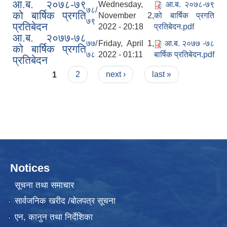
आ.ब. २०७८-७९
Wednesday,
आ.ब. २०७८-७९
७८/
को बार्षिक प्रगति
November 2,
को बार्षिक प्रगति
७९
प्रतिबेदन
2022 - 20:18
प्रतिबेदन.pdf
आ.ब. २०७७-७८
७७/
Friday, April 1,
आ.ब. २०७७ -७८
को बार्षिक प्रगति
७८
2022 - 01:11
बार्षिक प्रतिबेदन.pdf
प्रतिबेदन
Pages
1
2
next ›
last »
Notices
सूचना तथा समाचार
सार्वजनिक खरीद /बोलपत्र सूचना
एन, कानुन तथा निर्देशिका