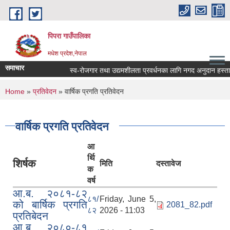
Skip to main content
पिपरा गाउँपालिका
मधेश प्रदेश,नेपाल
समाचार
स्व-रोजगार तथा उद्यमशीलता प्रवर्धनका लागि नगद अनुदान हस्तान्त
You are here
Home
»
प्रतिवेदन
» वार्षिक प्रगति प्रतिवेदन
वार्षिक प्रगति प्रतिवेदन
आ
र्थि
शिर्षक
मिति
दस्तावेज
क
वर्ष
आ.ब. २०८१-८२
८१/
Friday, June 5,
को बार्षिक प्रगति
2081_82.pdf
८२
2026 - 11:03
प्रतिबेदन
आ.ब. २०८०-८१