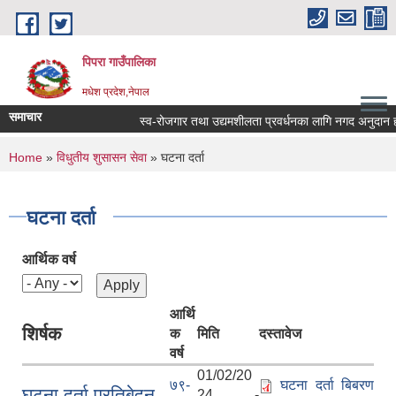
Skip to main content
पिपरा गाउँपालिका
मधेश प्रदेश,नेपाल
समाचार
स्व-रोजगार तथा उद्यमशीलता प्रवर्धनका लागि नगद अनुदान हस्
You are here
Home
»
विधुतीय शुसासन सेवा
» घटना दर्ता
घटना दर्ता
आर्थिक वर्ष
आर्थि
शिर्षक
क
मिति
दस्तावेज
वर्ष
01/02/20
७९-
घटना दर्ता बिबरण
घटना दर्ता प्रतिबेदन
24 -