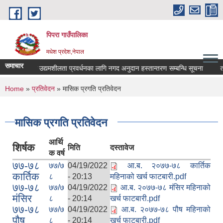
Skip to main content
पिपरा गाउँपालिका
मधेश प्रदेश,नेपाल
समाचार
-रोजगार तथा उद्यमशीलता प्रवर्धनका लागि नगद अनुदान हस्तान्तरण सम्बन्धि सूचना
तह /
You are here
Home
»
प्रतिवेदन
» मासिक प्रगति प्रतिवेदन
मासिक प्रगति प्रतिवेदन
आर्थि
शिर्षक
मिति
दस्तावेज
क वर्ष
७७-७८
७७/७
04/19/2022
आ.ब. २०७७-७८ कार्तिक
कार्तिक
८
- 20:13
महिनाको खर्च फाटबारी.pdf
७७-७८
७७/७
04/19/2022
आ.ब. २०७७-७८ मंसिर महिनाको
मंसिर
८
- 20:14
खर्च फाटबारी.pdf
७७-७८
७७/७
04/19/2022
आ.ब. २०७७-७८ पौष महिनाको
पौष
८
- 20:14
खर्च फाटबारी.pdf