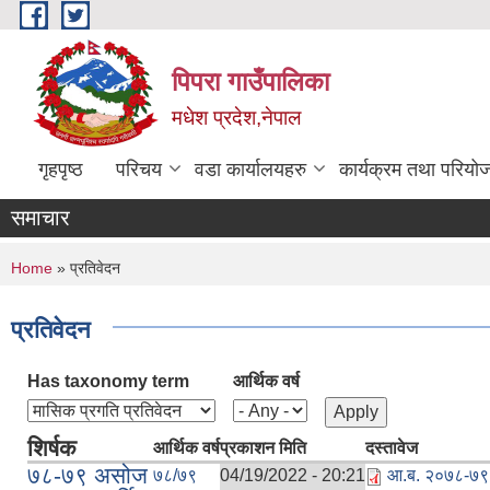
Skip to main content
पिपरा गाउँपालिका
मधेश प्रदेश,नेपाल
गृहपृष्ठ
परिचय
वडा कार्यालयहरु
कार्यक्रम तथा परियो
समाचार
You are here
Home
» प्रतिवेदन
प्रतिवेदन
Has taxonomy term
आर्थिक वर्ष
शिर्षक
आर्थिक वर्ष
प्रकाशन मिति
दस्तावेज
७८-७९ असोज
७८/७९
04/19/2022 - 20:21
आ.ब. २०७८-७९ 