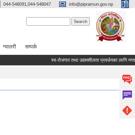
044-548091,044-548047
info@pipramun.gov.np
Search form
Search
ग्यालरी
सम्पर्क
स्व-रोजगार तथा उद्यमशीलता प्रवर्धनका लागि नगद अनु