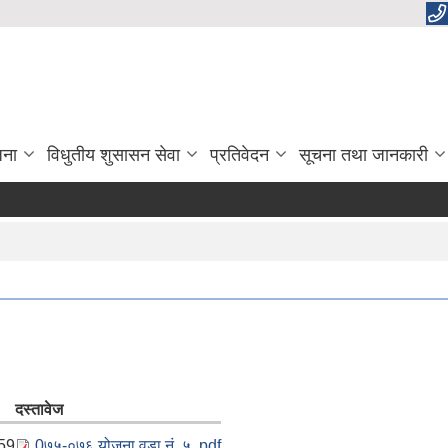
जना
विधुतीय शुसासन सेवा
प्रतिवेदन
सूचना तथा जानकारी
दस्तावेज
:59
0७५-०७६ योजना वडा नं. ५ .pdf