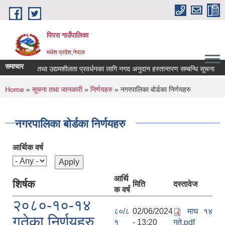
Skip to main content
पिपरा गाउँपालिका
मधेश प्रदेश,नेपाल
समाचार
स्व-रोजगार तथा उद्यमशीलता प्रवर्धनका लागि नगद अनुदान हस्तान्तरण सम्बन्धि सूचना
You are here
Home
»
सूचना तथा जानकारी
»
निर्णयहरु
» नगरपालिका बोर्डका निर्णयहरु
नगरपालिका बोर्डका निर्णयहरु
आर्थिक वर्ष
आर्थि
शिर्षक
मिति
दस्तावेज
क वर्ष
२०८०-१०-१४
८०/८
02/06/2024
माघ १४
गतेका निर्णयहरु
१
- 13:20
गते.pdf