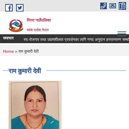
Skip to main content
पिपरा गाउँपालिका
मधेश प्रदेश,नेपाल
समाचार
स्व-रोजगार तथा उद्यमशीलता प्रवर्धनका लागि नगद अनुदान हस्तान्तरण सम्बन्धि
You are here
Home
» राम कुमारी देवी
राम कुमारी देवी