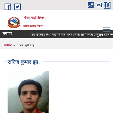
Skip to main content
पिपरा गाउँपालिका
मधेश प्रदेश,नेपाल
समाचार
स्व-रोजगार तथा उद्यमशीलता प्रवर्धनका लागि नगद अनुदान हस्तान्तरण
You are here
Home
» राजिब कुमार झा
राजिब कुमार झा