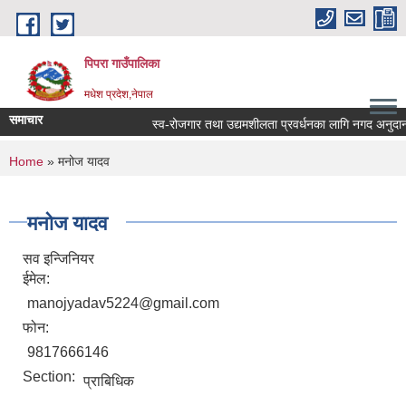
Skip to main content
पिपरा गाउँपालिका
मधेश प्रदेश,नेपाल
समाचार
स्व-रोजगार तथा उद्यमशीलता प्रवर्धनका लागि नगद अनुदान हस
You are here
Home
» मनोज यादव
मनोज यादव
सव इन्जिनियर
ईमेल:
manojyadav5224@gmail.com
फोन:
9817666146
Section:
प्राबिधिक